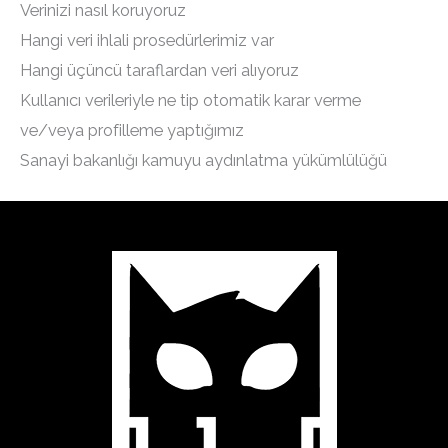
Verinizi nasıl koruyoruz
Hangi veri ihlali prosedürlerimiz var
Hangi üçüncü taraflardan veri alıyoruz
Kullanıcı verileriyle ne tip otomatik karar verme
ve/veya profilleme yaptığımız
Sanayi bakanlığı kamuyu aydınlatma yükümlülüğü