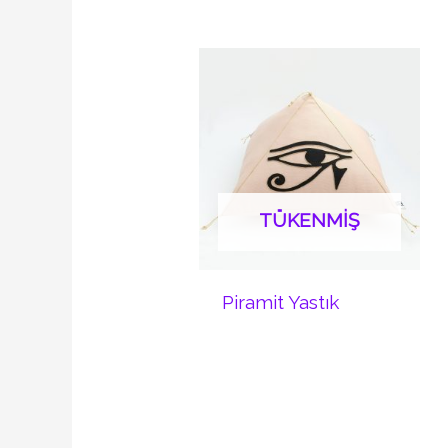
TÜKENMIŞ
Piramit Yastık