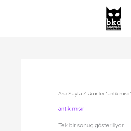
İçeriğe
atla
Ana Sayfa
/ Ürünler “antik mısır
antik mısır
Tek bir sonuç gösteriliyor