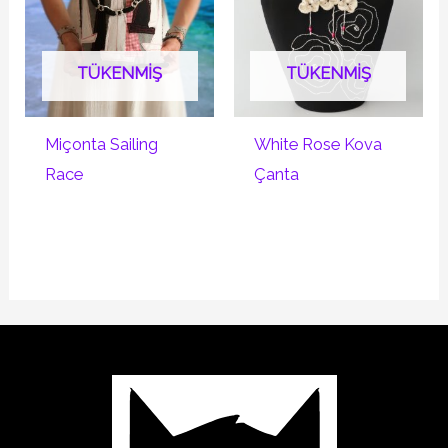
TÜKENMIŞ
TÜKENMIŞ
Miçonta Sailing
White Rose Kova
Race
Çanta