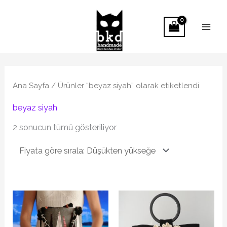
İçeriğe
atla
Fiyata
göre
sıralandı:
Ana Sayfa
/ Ürünler “beyaz siyah” olarak etiketlendi
düşükten
yükseğe
beyaz siyah
2 sonucun tümü gösteriliyor