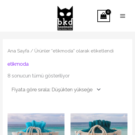
İçeriğe
atla
Fiyata
göre
sıralandı:
Ana Sayfa
/ Ürünler “etikmoda” olarak etiketlendi
düşükten
yükseğe
etikmoda
8 sonucun tümü gösteriliyor