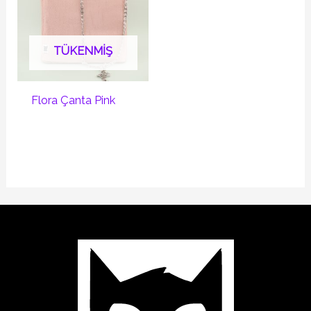
TÜKENMIŞ
Flora Çanta Pink