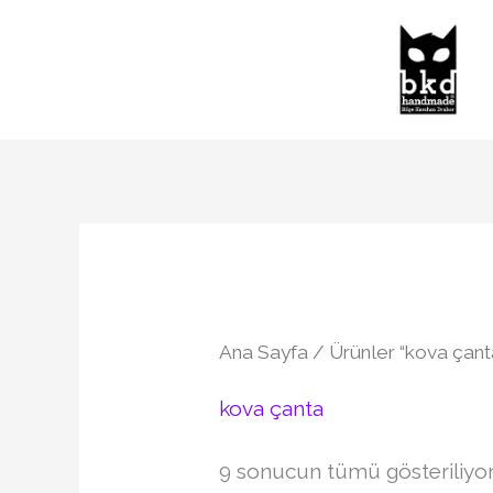
İçeriğe
atla
Ana Sayfa
/ Ürünler “kova çanta
kova çanta
9 sonucun tümü gösteriliyo