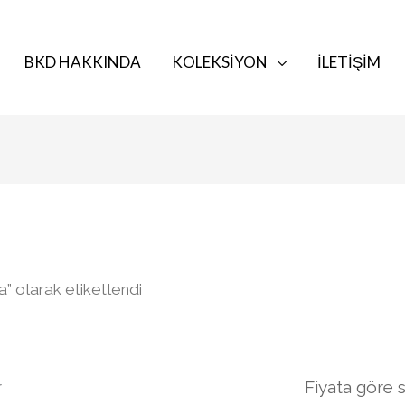
BKD HAKKINDA
KOLEKSIYON
İLETIŞIM
Fiyata
göre
sıralandı:
düşükten
yükseğe
” olarak etiketlendi
r