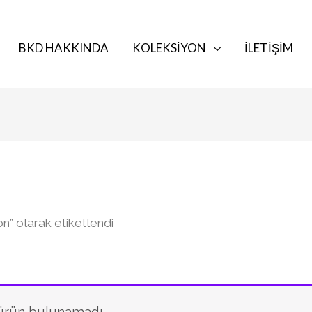
BKD HAKKINDA
KOLEKSIYON
İLETIŞIM
n” olarak etiketlendi
 ürün bulunamadı.