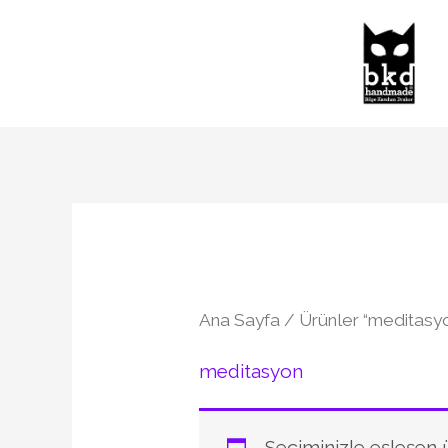
İçeriğe
atla
Ana Sayfa
/ Ürünler “meditasyo
meditasyon
Seçiminizle eşleşen