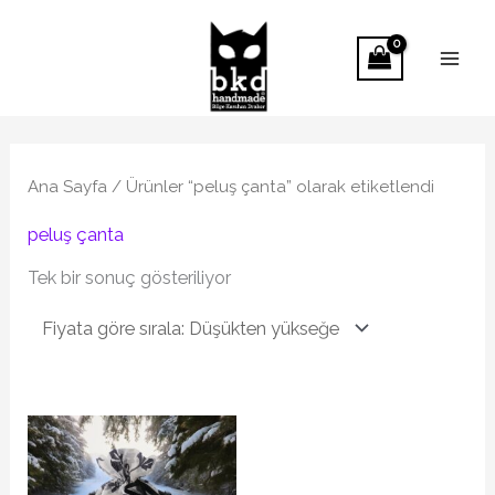
İçeriğe
atla
Ana Sayfa
/ Ürünler “peluş çanta” olarak etiketlendi
peluş çanta
Tek bir sonuç gösteriliyor