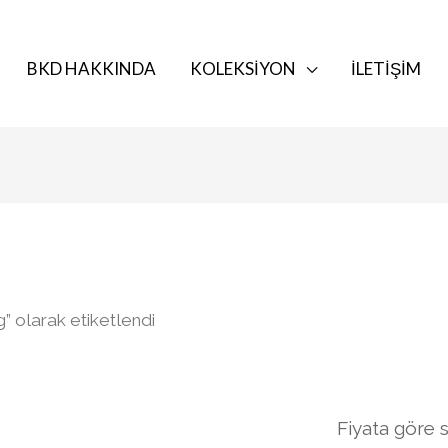
BKD HAKKINDA
KOLEKSIYON
İLETIŞIM
g” olarak etiketlendi