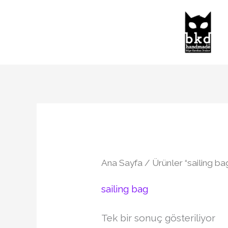
İçeriğe
atla
Ana Sayfa
/ Ürünler “sailing ba
sailing bag
Tek bir sonuç gösteriliyor