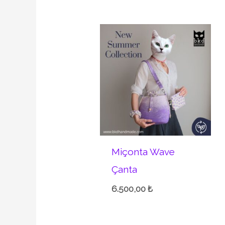
Miçonta Wave
Çanta
6.500,00
₺