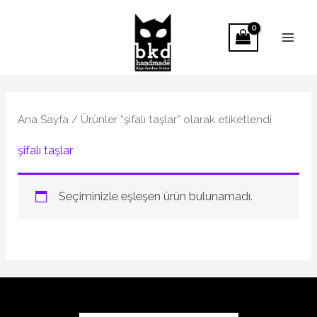
İçeriğe
atla
Ana Sayfa
/ Ürünler “şifalı taşlar” olarak etiketlendi
şifalı taşlar
Seçiminizle eşleşen ürün bulunamadı.