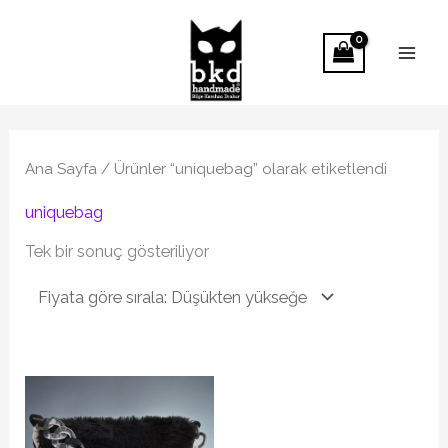
İçeriğe
atla
Ana Sayfa
/ Ürünler “uniquebag” olarak etiketlendi
uniquebag
Tek bir sonuç gösteriliyor