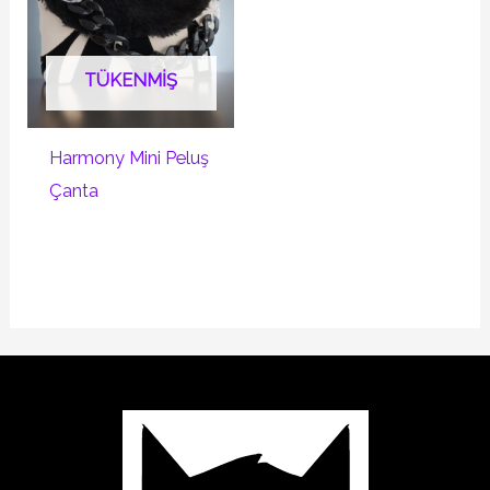
TÜKENMIŞ
Harmony Mini Peluş
Çanta