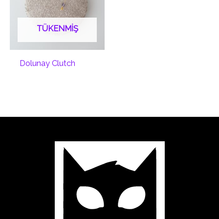
TÜKENMIŞ
Dolunay Clutch