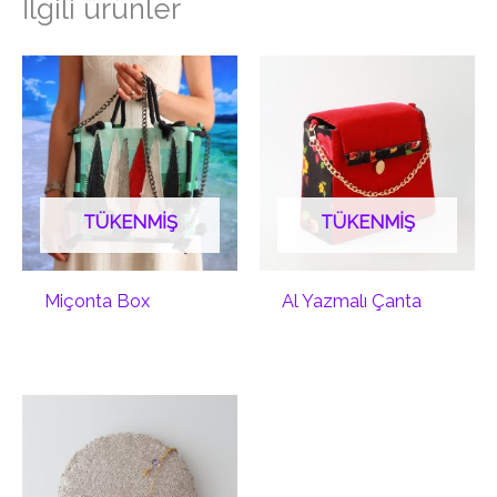
İlgili ürünler
TÜKENMIŞ
TÜKENMIŞ
Miçonta Box
Al Yazmalı Çanta