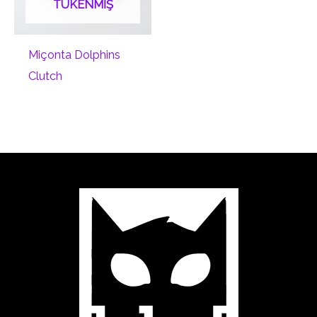
TÜKENMIŞ
Miçonta Dolphins
Clutch